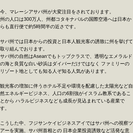
今、マレーシアサバ州が大変注目をされております。
州の人口は300万人、州都コタキナバルの国際空港へは日本か
らも直行便で約5時間半の近さです。
サバ州では日本からの投資と日本人観光客の誘致に州を挙げて
取り組んでおります。
サバ州の自然はAseanでもトップクラスで、透明なエメラルド
の海と良質な白い砂浜はダイバーだけではなく ファミリーの
リゾート地としても知る人ぞ知る人気があります。
観光客の増加に伴うホテル不足や環境を配慮した太陽光など自
然エネルギービジネス、人口の6割強がイスラム教系であるこ
とから ハラルビジネスなども成長が見込まれている産業で
す。
こうした中、フジサンケイビジネスアイではサバ州への視察ツ
アーを実施、サバ州首相との 日本企業投資誘致など活発な意