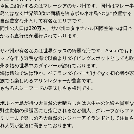
今回ご紹介するのはマレーシアのサバ州です。同州はマレー半
島ではなく世界第3位の面積を誇るボルネオ島の北に位置する
自然豊富な州として有名なエリアです。
同州の人口は320万人、サバ州コタキナバル国際空港へは日本
からも直行便が運行されております。
サバ州が有名なのは世界クラスの綺麗な海です。Aseanでもト
ップを争う透明な海で以前よりダイビングスポットとしても欧
州を始め世界中のダイバーが訪れております。
海は遠浅で波は静か。ベテランダイバーだけでなく初心者や家
族でも楽しめるマリンレジャーが豊富です。
もちろんシーフードの美味しさも格別です。
ボルネオ島が持つ大自然の素晴らしさは原生林の体験や貴重な
野生動物の保護区にも指定されるなど個人、グループからファ
ミリーまで楽しめる大自然のレジャーアイランドとして注目さ
れ人気が急速に高まっております。