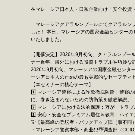
在マレーシア日本人・日系企業向け「安全投資・詐欺防止・法
マレーシアクアラルンプールにてクアラルンプ
した！ 本日、マレーシアの国家金融センターのTR
いたしました。
【開催決定】2026年9月初旬、クアラルンプ
ナー近年、海外における投資トラブルや巧妙な
2026年9月初旬、マレーシアの国家金融センターT
ーシア日本人のための最も実戦的なセーフティ
【本セミナーの核心テーマ】
1️⃣ マレーシア警察による詐欺徹底防衛：警
に、巻き込まれないための防衛策を徹底解説。
2️⃣ マレーシアにおける法的保護：万が一ト
3️⃣ 安心・安全なプレミアム居住＆教育：ハ
💡【最高峰の登坛者・バックアップ陣（順不同
・マレーシア警察本部・商业犯罪调查部（CCID, 