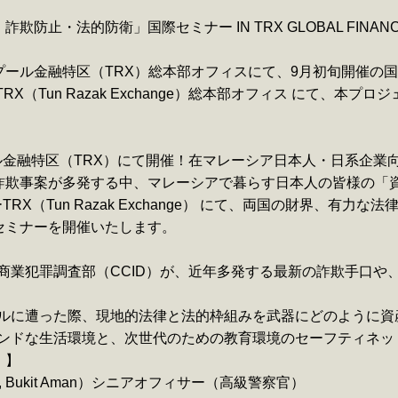
的防衛」国際セミナー IN TRX GLOBAL FINANCE CENT
ール金融特区（TRX）総本部オフィスにて、9月初旬開催の
X（Tun Razak Exchange）総本部オフィス にて、本
ール金融特区（TRX）にて開催！在マレーシア日本人・日系企
詐欺事案が多発する中、マレーシアで暮らす日本人の皆様の「
RX（Tun Razak Exchange） にて、両国の財界、有
セミナーを開催いたします。
察の商業犯罪調査部（CCID）が、近年多発する最新の詐欺手口
ラブルに遭った際、現地的法律と法的枠組みを武器にどのように
イエンドな生活環境と、次世代のための教育環境のセーフティネッ
）】
Bukit Aman）シニアオフィサー（高級警察官）